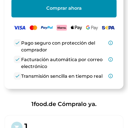
Comprar ahora
check
Pago seguro con protección del
info_outline
comprador
check
Facturación automática por correo
info_outline
electrónico
check
Transmisión sencilla en tiempo real
info_outline
1food.de Cómpralo ya.
1.
shopping_cart