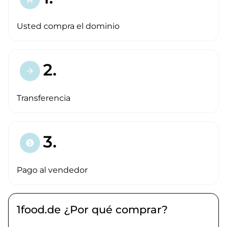
Usted compra el dominio
2.
arrow_forward
Transferencia
3.
paid
Pago al vendedor
1food.de ¿Por qué comprar?